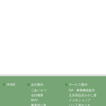
HOME
会社案内
サービス案内
ごあいさつ
OA・事務機器販売
会社概要
文具用品店かがし屋
MVV
ドコモショップ
事業所一覧
パン工房セリオ