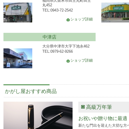
福岡県久留米市田主丸町田主
丸452
TEL:0943-72-2542
ショップ詳細
中津店
大分県中津市大字下池永462
TEL:0979-62-9266
ショップ詳細
かがし屋おすすめ商品
高級万年筆
お祝いや贈り物に最適
新たな門出を迎えた大切な方