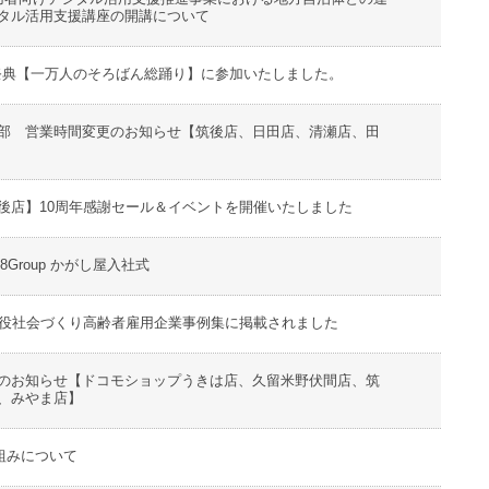
タル活用支援講座の開講について
の祭典【一万人のそろばん総踊り】に参加いたしました。
部 営業時間変更のお知らせ【筑後店、日田店、清瀬店、田
後店】10周年感謝セール＆イベントを開催いたしました
28Group かがし屋入社式
現役社会づくり高齢者雇用企業事例集に掲載されました
のお知らせ【ドコモショップうきは店、久留米野伏間店、筑
、みやま店】
取組みについて