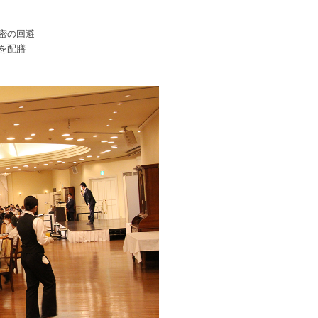
密の回避
を配膳