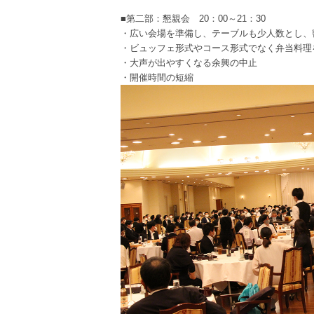
■第二部：懇親会 20：00～21：30
・広い会場を準備し、テーブルも少人数とし、
・ビュッフェ形式やコース形式でなく弁当料理
・大声が出やすくなる余興の中止
・開催時間の短縮