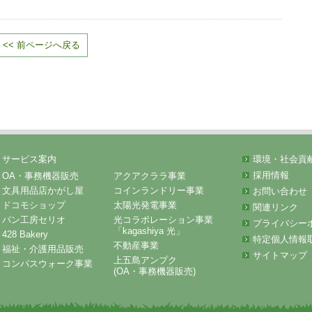
<< 前ページへ戻る
サービス案内
環境・社会貢
採用情報
OA・事務機器販売
アクアクララ事業
文具用品店かがし屋
コインランドリー事業
お問い合わせ
ドコモショップ
太陽光発電事業
関連リンク
パン工房セリオ
光コラボレーション事業
プライバシー
「kagashiya 光」
428 Bakery
特定個人情報
不動産事業
福祉・介護用品販売
サイトマップ
上五島アンプク
コンパスウォーク事業
(OA・事務機器販売)