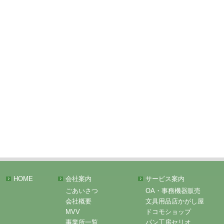
HOME
会社案内
サービス案内
ごあいさつ
OA・事務機器販売
会社概要
文具用品店かがし屋
MVV
ドコモショップ
事業所一覧
パン工房セリオ