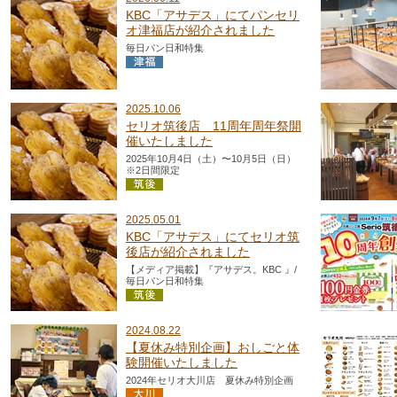
KBC「アサデス」にてパンセリ
オ津福店が紹介されました
毎日パン日和特集
2025.10.06
セリオ筑後店 11周年周年祭開
催いたしました
2025年10月4日（土）〜10月5日（日）
※2日間限定
2025.05.01
KBC「アサデス」にてセリオ筑
後店が紹介されました
【メディア掲載】『アサデス。KBC 』/
毎日パン日和特集
2024.08.22
【夏休み特別企画】おしごと体
験開催いたしました
2024年セリオ大川店 夏休み特別企画