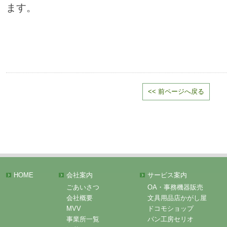
ます。
<< 前ページへ戻る
HOME
会社案内
サービス案内
ごあいさつ
OA・事務機器販売
会社概要
文具用品店かがし屋
MVV
ドコモショップ
事業所一覧
パン工房セリオ